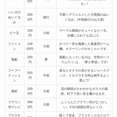
0円
す』!
パンダの
300
可愛くデフォルメした大熊猫のぬい
ぬいぐる
旅行
0円
ぐるみ。(中国旅行のお土産)
み
100
マーブル模様がキュートなビー玉。
ビー玉
小箱
円
水槽に入れても涼しげ。
ファミコ
148
かつて一世を風靡した家庭用ゲーム
大箱
ン
00円
機。カラーリングがオシャレです。
200
風船に入っているのは、空気やヘリ
風船
夢
円
ウム?いいえ、『夢と希望』です!
ブーブー
座るとオナラの音がするジョークグ
500
クッショ
中箱
ッズ。イタズラする時は相手をよく
円
ン
選んで!
100
花の模様がさわやかなガラスの風
風鈴
大箱
0円
鈴。軒下で良い音を響かせます。
ブラウン
390
ふくらんだブラウン管がなつかし
大箱
管テレビ
0円
い。4:3の画面比率もレトロ。
プラスチ
軽くて安全、プラスチックのトロフ