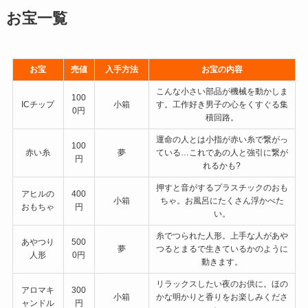
お宝一覧
お宝
売値
入手方法
お宝の内容
こんな小さい部品が機械を動かしま
100
ICチップ
小箱
す。工作好き男子の心をくすぐる集
0円
積回路。
運命の人とは小指が赤い糸で繋がっ
100
赤い糸
夢
ている…これであの人と強引に繋が
円
れるかも?
押すと音がするプラスチックのおも
アヒルの
400
小箱
ちゃ。お風呂にたくさん浮かべた
おもちゃ
円
い。
糸でつられた人形。上手な人があや
あやつり
500
夢
つるとまるで生きているかのように
人形
0円
動きます。
リラックスしたい夜のお供に。ほの
アロマキ
300
小箱
かな明かりと香りをお楽しみくださ
ャンドル
円