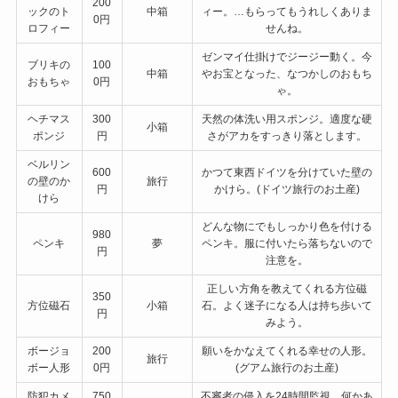
200
ックのト
中箱
ィー。…もらってもうれしくありま
0円
ロフィー
せんね。
ゼンマイ仕掛けでジージー動く。今
ブリキの
100
中箱
やお宝となった、なつかしのおもち
おもちゃ
0円
ゃ。
ヘチマス
300
天然の体洗い用スポンジ。適度な硬
小箱
ポンジ
円
さがアカをすっきり落とします。
ベルリン
600
かつて東西ドイツを分けていた壁の
の壁のか
旅行
円
かけら。(ドイツ旅行のお土産)
けら
どんな物にでもしっかり色を付ける
980
ペンキ
夢
ペンキ。服に付いたら落ちないので
円
注意を。
正しい方角を教えてくれる方位磁
350
方位磁石
小箱
石。よく迷子になる人は持ち歩いて
円
みよう。
ボージョ
200
願いをかなえてくれる幸せの人形。
旅行
ボー人形
0円
(グアム旅行のお土産)
防犯カメ
750
不審者の侵入を24時間監視。何かあ