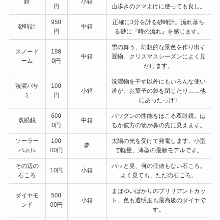
鈴
小箱
円
山歩きのクマよけに使っても良し。
950
正確に3分を計る砂時計。流れ落ち
砂時計
中箱
円
る砂に『時の流れ』を感じます。
雪の舞う、幻想的な景色を作り出す
スノード
198
中箱
置物。クリスマスシーズンによく見
ーム
0円
かけます。
洗濯物を干す以外にもいろんな使い
洗濯バサ
100
小箱
道が。お菓子の袋を閉じたり……他
ミ
円
にあったっけ?
600
バツグンの性能をほこる双眼鏡。は
双眼鏡
中箱
0円
るか彼方の物が鼻の先に見えます。
ソーラー
100
太陽の光を受けて発電します。小型
夢
パネル
00円
で軽量、薄型の最新モデルです。
その辺の
パッと見、何の価値もない石ころ。
10円
小箱
石ころ
よく見ても、ただの石ころ。
まばゆいばかりのブリリアントカッ
ダイヤモ
500
小箱
ト。色も透明度も最高級のダイヤで
ンド
00円
す。