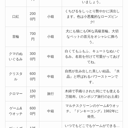
いましょう。
くちびるをしっとり艶やかに演出し
200
口紅
小箱
ます。色は小悪魔的なローズピン
0円
ク!
犬にも猫にもOKな高級首輪。大切
700
首輪
小箱
なペットの首元をオシャレに飾ろ
円
う。
白くてもふもふ、キュートなぬいぐ
クマのぬ
300
中箱
るみ。名前を付けて可愛がってあげ
いぐるみ
0円
てね。
自然が生み出した美しい結晶。『水
クリスタ
600
中箱
晶』と呼ばれるパワーストーンで
ル
0円
す。
150
木綿で手織りされた何にでも使える
クロマー
旅行
0円
万能布。(カンボジア旅行のお土産)
マルチスクリーンのゲーム&ウオッ
ゲーム&
600
中箱
チ。『ドンキーコング』1982年に
ウオッチ
0円
発売。
いつでもどこでもゲームができる…