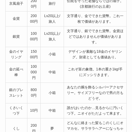
200
伝統を守った老舗ならではの扇子。
京風扇子
旅行
0円
(京都旅行のお土産)
200
Lv20以上/
文字通り、金でできた貨幣。これ一
金貨
00円
旅人
枚で価値があります。
文字通り、銀でできた貨幣。金貨ほ
100
Lv20以上/
銀貨
どではありませんが価値がありま
00円
旅人
す。
金のイヤ
150
デザインが素敵な18金のイヤリン
小箱
リング
00円
グ。財産としても価値あり。
100
金の延べ
これぞ富の象徴。1本の重さ1kg!手
000
中箱
棒
にズッシリきます。
円
あなたの腕を飾るシルバーアクセサ
銀のブレ
800
小箱
リー。サイズフリーなので男の方も
スレット
0円
どうぞ。
くさいく
誰がはいたのか…見るからに汚いく
10円
中箱
つ下
つ下。ニオイがただよって来ます。
どんなに絡まった髪もこのくしにオ
200
くし
夢
マカセ。サラサラヘアーになっちゃ
円