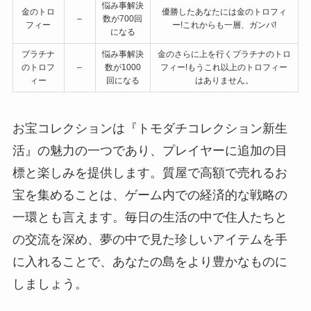
悩み事解決
金のトロ
優勝したあなたには金のトロフィ
–
数が700回
フィー
ー!これからも一層、ガンバ!
になる
プラチナ
悩み事解決
金のさらに上を行くプラチナのトロ
のトロフ
–
数が1000
フィー!もうこれ以上のトロフィー
ィー
回になる
はありません。
お宝コレクションは『トモダチコレクション新生
活』の魅力の一つであり、プレイヤーに追加の目
標と楽しみを提供します。質屋で高額で売れるお
宝を集めることは、ゲーム内での経済的な戦略の
一環とも言えます。毎日の生活の中で住人たちと
の交流を深め、夢の中で見た珍しいアイテムを手
に入れることで、あなたの島をより豊かなものに
しましょう。