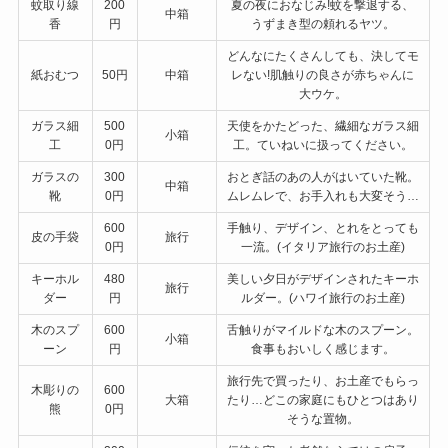
蚊取り線
200
夏の夜におなじみ!蚊を撃退する、
中箱
香
円
うずまき型の頼れるヤツ。
どんなにたくさんしても、決してモ
紙おむつ
50円
中箱
レない!肌触りの良さが赤ちゃんに
大ウケ。
ガラス細
500
天使をかたどった、繊細なガラス細
小箱
工
0円
工。ていねいに扱ってください。
ガラスの
300
おとぎ話のあの人がはいていた靴。
中箱
靴
0円
ムレムレで、お手入れも大変そう…
600
手触り、デザイン、とれをとっても
皮の手袋
旅行
0円
一流。(イタリア旅行のお土産)
キーホル
480
美しい夕日がデザインされたキーホ
旅行
ダー
円
ルダー。(ハワイ旅行のお土産)
木のスプ
600
舌触りがマイルドな木のスプーン。
小箱
ーン
円
食事もおいしく感じます。
旅行先で買ったり、お土産でもらっ
木彫りの
600
大箱
たり…どこの家庭にもひとつはあり
熊
0円
そうな置物。