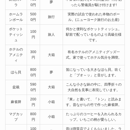
夢
ラ
0円
ったら警備員が駆け付けます!
ホームラ
500
実際の試合で使われた本物のボー
旅行
ンボール
0円
ル。(ニューヨーク旅行のお土産)
ポケット
何かと便利なポケットティッシュ。
100
ティッシ
旅人
駅前で配っているものより高級仕様
円
ュ
です。
ホテルの
300
有名ホテルのアメニティグッズ一
アメニテ
大箱
円
式。家で使ってホテル気分を満喫。
ィ
800
笛になっている大きなほら貝。吹く
ほら貝
夢
0円
と「ブオ～ッ」と音がします。
590
こんな小さな鉢の中に、四季折々の
盆栽
大箱
0円
大自然を見事に表現しています。
200
『東』と書いて、『トン』と読みま
麻雀牌
小箱
円
す。昔ながらの竹で作った麻雀牌。
マグカッ
800
たっぷりのコーヒーを入れられるカ
小箱
プ
円
ップ。いちごの柄が愛らしい。
100
昔は喫茶店でよくもらいました。ラ