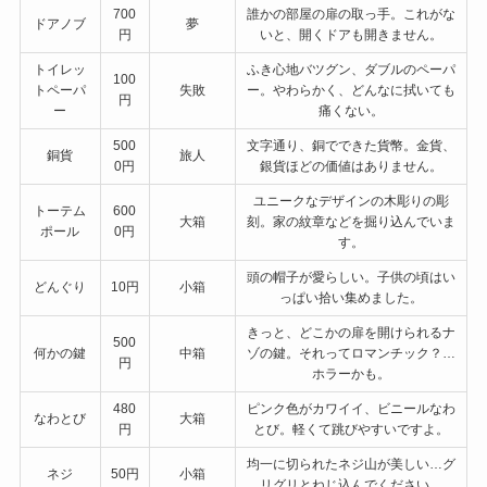
700
誰かの部屋の扉の取っ手。これがな
ドアノブ
夢
円
いと、開くドアも開きません。
トイレッ
ふき心地バツグン、ダブルのペーパ
100
トペーパ
失敗
ー。やわらかく、どんなに拭いても
円
ー
痛くない。
500
文字通り、銅でできた貨幣。金貨、
銅貨
旅人
0円
銀貨ほどの価値はありません。
ユニークなデザインの木彫りの彫
トーテム
600
大箱
刻。家の紋章などを掘り込んでいま
ポール
0円
す。
頭の帽子が愛らしい。子供の頃はい
どんぐり
10円
小箱
っぱい拾い集めました。
きっと、どこかの扉を開けられるナ
500
何かの鍵
中箱
ゾの鍵。それってロマンチック？…
円
ホラーかも。
480
ピンク色がカワイイ、ビニールなわ
なわとび
大箱
円
とび。軽くて跳びやすいですよ。
均一に切られたネジ山が美しい…グ
ネジ
50円
小箱
リグリとねじ込んでください。