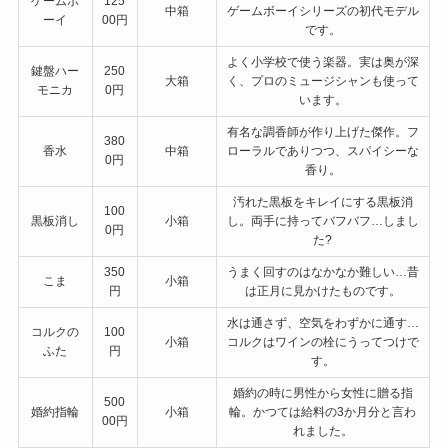
ゲームボ
125
中箱
ゲームボーイシリーズの初代モデル
ーイ
00円
です。
よく小学校で使う楽器。実は奥が深
鍵盤ハー
250
大箱
く、プロのミュージシャンも使って
モニカ
0円
います。
有名な調香師が作り上げた傑作。フ
380
香水
中箱
ローラルでありつつ、スパイシーな
0円
香り。
汚れた黒板をキレイにする黒板消
100
黒板消し
小箱
し。両手に持ってバフバフ…しまし
0円
た?
350
うまく回すのはなかなか難しい…昔
こま
小箱
円
は正月に見かけたものです。
水は通さず、空気をわずかに通す…
コルクの
100
小箱
コルクはワインの栓にうってつけで
ふた
円
す。
婚約の時に男性から女性に贈る指
500
婚約指輪
小箱
輪。かつては給料の3か月分と言わ
00円
れました。