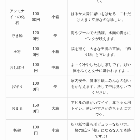
い。
アンモナ
100
はるか大昔に思いをはせる…これだ
イトの化
小箱
00円
け大きく立派なのは珍しい。
石
120
海やプールで大活躍。水面の青さに
浮き輪
夢
0円
ピンクが映えます。
100
福を招く、大きな王将の置物。『飾
王将
小箱
0円
り駒』と言います。
100
よ～く冷やしたおしぼりです。顔や
おしぼり
中箱
円
体をふくと女子に嫌われますよ…
家内安全、健康祈願…みんなの願い
100
お守り
夢
をかなえます。決して中は見ないで
0円
ください。
アヒルの形がカワイイ、赤ちゃん用
150
おまる
大箱
トイレ。使いやすさが赤ちゃんに大
0円
ウケ。
折り紙で最もポピュラーな折り方。
100
折鶴
小箱
一枚の紙が『鶴』になるなんて奇跡
円
ですよ!