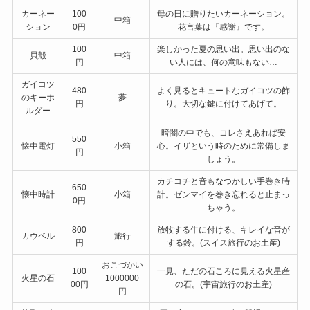
カーネー
100
母の日に贈りたいカーネーション。
中箱
ション
0円
花言葉は『感謝』です。
100
楽しかった夏の思い出。思い出のな
貝殻
中箱
円
い人には、何の意味もない…
ガイコツ
480
よく見るとキュートなガイコツの飾
のキーホ
夢
円
り。大切な鍵に付けてあげて。
ルダー
暗闇の中でも、コレさえあれば安
550
懐中電灯
小箱
心。イザという時のために常備しま
円
しょう。
カチコチと音もなつかしい手巻き時
650
懐中時計
小箱
計。ゼンマイを巻き忘れると止まっ
0円
ちゃう。
800
放牧する牛に付ける、キレイな音が
カウベル
旅行
円
する鈴。(スイス旅行のお土産)
おこづかい
100
一見、ただの石ころに見える火星産
火星の石
1000000
00円
の石。(宇宙旅行のお土産)
円