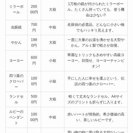
1万枚の鏡が付けられたミラーボー
ミラーボ
200
大箱
ル。たくさん持っていても、使う機
ール
00円
会は少ない?
700
名探偵の必需品。どんなに小さい物
虫眼鏡
中箱
円
でもハッキリ見えます。
198
一度に大量のお湯を沸かせる大型や
やかん
大箱
0円
かん。アルミ製で軽さが自慢。
華麗なトリックもきめやすい高級ヨ
600
ヨーヨー
小箱
ーヨー。目指せ、ヨーヨーチャンピ
円
オン!
四つ葉の
100
手にした人に幸せを運ぶという、伝
クローバ
小箱
0円
説の四つ葉のクローバー。
ー
ランドセ
500
軽くて丈夫なランドセル。A4サイ
大箱
ル
0円
ズのプリントも折らずに入ります。
ルビーの
100
赤いハートが情熱的。希少価値の高
ペンダン
中箱
00円
い、美しいルビーです。
ト
買い物の時に受け取る大切なレシー