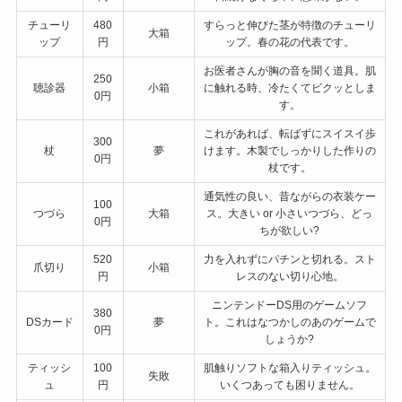
チューリ
480
すらっと伸びた茎が特徴のチューリ
大箱
ップ
円
ップ。春の花の代表です。
お医者さんが胸の音を聞く道具。肌
250
聴診器
小箱
に触れる時、冷たくてビクッとしま
0円
す。
これがあれば、転ばずにスイスイ歩
300
杖
夢
けます。木製でしっかりした作りの
0円
杖です。
通気性の良い、昔ながらの衣装ケー
100
つづら
大箱
ス。大きい or 小さいつづら、どっ
0円
ちが欲しい?
520
力を入れずにパチンと切れる。スト
爪切り
小箱
円
レスのない切り心地。
ニンテンドーDS用のゲームソフ
380
DSカード
夢
ト。これはなつかしのあのゲームで
0円
しょうか?
ティッシ
100
肌触りソフトな箱入りティッシュ。
失敗
ュ
円
いくつあっても困りません。