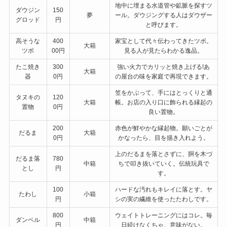
地中に埋まる水道管や鉱脈を探すツ
ダウジン
150
夢
ール。ダウジングする人はダウザー
グロッド
円
と呼びます。
高そうな
400
家宝として代々伝わってきたツボ。
大箱
ツボ
00円
見る人が見たらわかる逸品。
たこ焼き
300
強い火力でカリッと焼き上げる!あ
大箱
器
0円
の屋台の味を家庭で再現できます。
笠をかぶって、手にはとっくりと通
タヌキの
120
大箱
帳。お店の入り口に飾られる縁起の
置物
0円
良い置物。
200
赤色が鮮やかな縁起物。願いごとが
だるま
大箱
0円
かなったら、目を描き入れよう。
上のだるまを落とさずに、胴を木づ
だるま落
780
中箱
ちで叩き抜いていく。伝統玩具で
とし
円
す。
100
ハードな汚れもキレイに落とす。ヤ
たわし
小箱
円
シの実の繊維を使ったたわしです。
800
ウェイトトレーニングにはコレ。毎
ダンベル
中箱
円
日続けなくちゃ、意味がない。