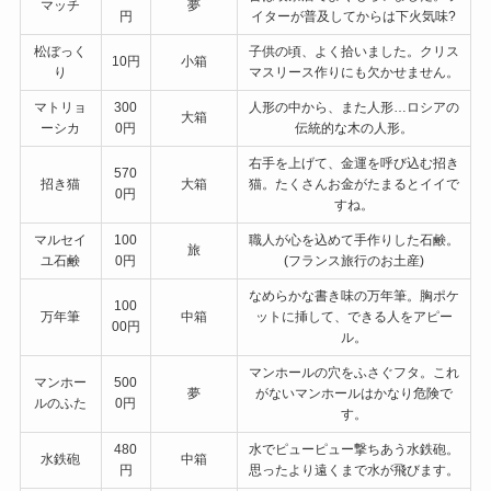
マッチ
夢
円
イターが普及してからは下火気味?
松ぼっく
子供の頃、よく拾いました。クリス
10円
小箱
り
マスリース作りにも欠かせません。
マトリョ
300
人形の中から、また人形…ロシアの
大箱
ーシカ
0円
伝統的な木の人形。
右手を上げて、金運を呼び込む招き
570
招き猫
大箱
猫。たくさんお金がたまるとイイで
0円
すね。
マルセイ
100
職人が心を込めて手作りした石鹸。
旅
ユ石鹸
0円
(フランス旅行のお土産)
なめらかな書き味の万年筆。胸ポケ
100
万年筆
中箱
ットに挿して、できる人をアピー
00円
ル。
マンホールの穴をふさぐフタ。これ
マンホー
500
夢
がないマンホールはかなり危険で
ルのふた
0円
す。
480
水でピューピュー撃ちあう水鉄砲。
水鉄砲
中箱
円
思ったより遠くまで水が飛びます。