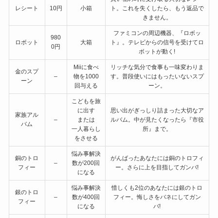
レシート
10円
小箱
ト。これを失くしたら、もう返品で
きません。
ファミコンの周辺機器、『ロボッ
980
ロボット
大箱
ト』。テレビからの信号を受けてロ
0円
ボットが動く!
Miiに食べ
リッチな気分で食事も一味変わりま
金のスプ
–
物を1000
す。普段使いにはもったいないスプ
ーン
回与える
ーン。
こどもを旅
に出す
思い出がぎっしり詰まった大切なア
家族アル
–
または
ルバム。中が見たくなったら『市役
バム
一人暮らし
所』まで。
をさせる
悩み事解決
銅のトロ
がんばったあなたには銅のトロフィ
–
数が200回
フィー
ー。さらに上を目指してガンバ!
になる
悩み事解決
惜しくも2位のあなたには銀のトロ
銀のトロ
–
数が400回
フィー。悔しさをバネにしてガン
フィー
になる
バ!