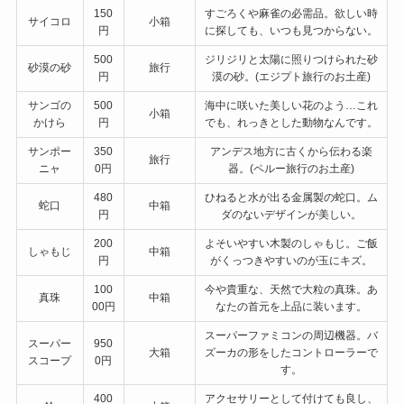
150
すごろくや麻雀の必需品。欲しい時
サイコロ
小箱
円
に探しても、いつも見つからない。
500
ジリジリと太陽に照りつけられた砂
砂漠の砂
旅行
円
漠の砂。(エジプト旅行のお土産)
サンゴの
500
海中に咲いた美しい花のよう…これ
小箱
かけら
円
でも、れっきとした動物なんです。
サンポー
350
アンデス地方に古くから伝わる楽
旅行
ニャ
0円
器。(ペルー旅行のお土産)
480
ひねると水が出る金属製の蛇口。ム
蛇口
中箱
円
ダのないデザインが美しい。
200
よそいやすい木製のしゃもじ。ご飯
しゃもじ
中箱
円
がくっつきやすいのが玉にキズ。
100
今や貴重な、天然で大粒の真珠。あ
真珠
中箱
00円
なたの首元を上品に装います。
スーパーファミコンの周辺機器。バ
スーパー
950
大箱
ズーカの形をしたコントローラーで
スコープ
0円
す。
400
アクセサリーとして付けても良し、