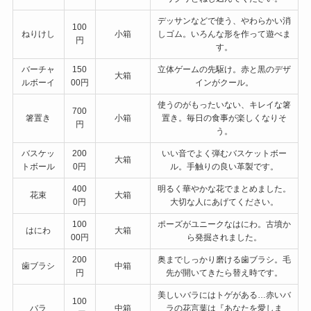
デッサンなどで使う、やわらかい消
100
ねりけし
小箱
しゴム。いろんな形を作って遊べま
円
す。
バーチャ
150
立体ゲームの先駆け。赤と黒のデザ
大箱
ルボーイ
00円
インがクール。
使うのがもったいない、キレイな箸
700
箸置き
小箱
置き。毎日の食事が楽しくなりそ
円
う。
バスケッ
200
いい音でよく弾むバスケットボー
大箱
トボール
0円
ル。手触りの良い革製です。
400
明るく華やかな花でまとめました。
花束
大箱
0円
大切な人にあげてください。
100
ポーズがユニークなはにわ。古墳か
はにわ
大箱
00円
ら発掘されました。
200
奥までしっかり磨ける歯ブラシ。毛
歯ブラシ
中箱
円
先が開いてきたら替え時です。
美しいバラにはトゲがある…赤いバ
100
バラ
中箱
ラの花言葉は『あなたを愛しま